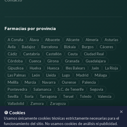
Farmacias por provincia
A Coruña
Álava
Albacete
Alicante
Almería
Asturias
Ávila
Badajoz
Barcelona
Bizkaia
Burgos
Cáceres
Cádiz
Cantabria
Castellón
Ceuta
Ciudad Real
Córdoba
Cuenca
Girona
Granada
Guadalajara
Gipuzkoa
Huelva
Huesca
Illes Balears
Jaén
La Rioja
Las Palmas
León
Lleida
Lugo
Madrid
Málaga
Melilla
Murcia
Navarra
Ourense
Palencia
Pontevedra
Salamanca
S.C. de Tenerife
Segovia
Sevilla
Soria
Tarragona
Teruel
Toledo
Valencia
Valladolid
Zamora
Zaragoza
🍪 Cookies
Usamos únicamente cookies técnicas estrictamente necesarias para el
funcionamiento del sitio. No usamos cookies de análisis ni publicidad.
©
2026
SoloFarmacias.es — Todos los derechos reservados