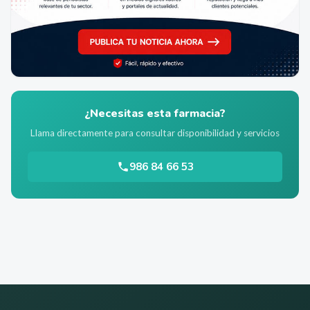
¿Necesitas esta farmacia?
Llama directamente para consultar disponibilidad y servicios
986 84 66 53