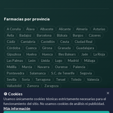
Farmacias por provincia
A Coruña
Álava
Albacete
Alicante
Almería
Asturias
Ávila
Badajoz
Barcelona
Bizkaia
Burgos
Cáceres
Cádiz
Cantabria
Castellón
Ceuta
Ciudad Real
Córdoba
Cuenca
Girona
Granada
Guadalajara
Gipuzkoa
Huelva
Huesca
Illes Balears
Jaén
La Rioja
Las Palmas
León
Lleida
Lugo
Madrid
Málaga
Melilla
Murcia
Navarra
Ourense
Palencia
Pontevedra
Salamanca
S.C. de Tenerife
Segovia
Sevilla
Soria
Tarragona
Teruel
Toledo
Valencia
Valladolid
Zamora
Zaragoza
🍪 Cookies
Usamos únicamente cookies técnicas estrictamente necesarias para el
funcionamiento del sitio. No usamos cookies de análisis ni publicidad.
©
2026
SoloFarmacias.es — Todos los derechos reservados
Más información
Información actualizada. Verifica los horarios directamente con cada