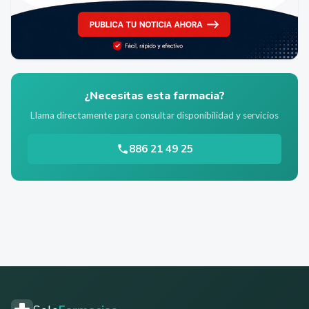
¿Necesitas esta farmacia?
Llama directamente para consultar disponibilidad y servicios
886 21 49 25