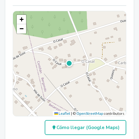
+
−
Leaflet
|
©
OpenStreetMap
contributors
Cómo llegar (Google Maps)