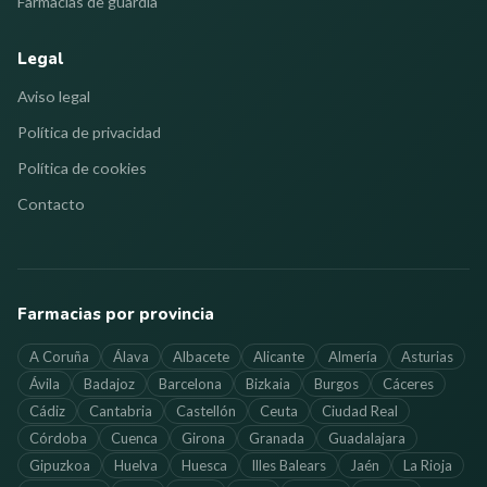
Farmacias de guardia
Legal
Aviso legal
Política de privacidad
Política de cookies
Contacto
Farmacias por provincia
A Coruña
Álava
Albacete
Alicante
Almería
Asturias
Ávila
Badajoz
Barcelona
Bizkaia
Burgos
Cáceres
Cádiz
Cantabria
Castellón
Ceuta
Ciudad Real
Córdoba
Cuenca
Girona
Granada
Guadalajara
Gipuzkoa
Huelva
Huesca
Illes Balears
Jaén
La Rioja