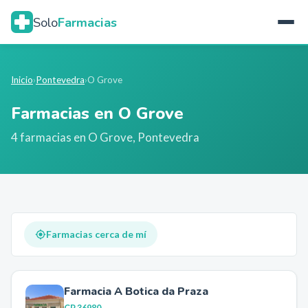
Solo
Farmacias
Inicio
›
Pontevedra
›
O Grove
Farmacias en
O Grove
4
farmacia
s
en
O Grove
,
Pontevedra
Farmacias cerca de mí
Farmacia A Botica da Praza