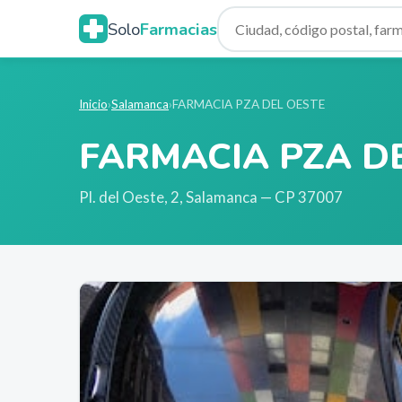
Solo
Farmacias
Inicio
›
Salamanca
›
FARMACIA PZA DEL OESTE
FARMACIA PZA D
Pl. del Oeste, 2
,
Salamanca
— CP 37007