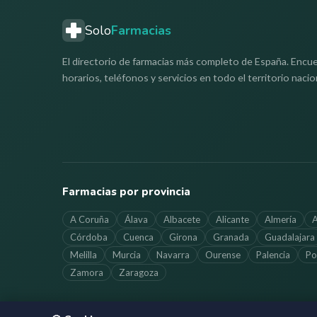
Solo
Farmacias
El directorio de farmacias más completo de España. Encue
horarios, teléfonos y servicios en todo el territorio nacio
Farmacias por provincia
A Coruña
Álava
Albacete
Alicante
Almería
A
Córdoba
Cuenca
Girona
Granada
Guadalajara
Melilla
Murcia
Navarra
Ourense
Palencia
Po
Zamora
Zaragoza