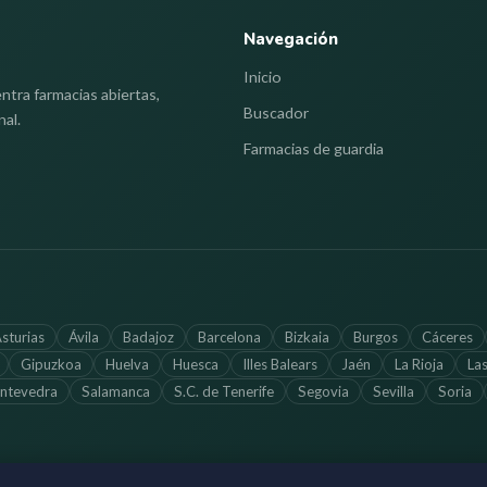
Navegación
Inicio
ntra farmacias abiertas,
Buscador
nal.
Farmacias de guardia
sturias
Ávila
Badajoz
Barcelona
Bizkaia
Burgos
Cáceres
Gipuzkoa
Huelva
Huesca
Illes Balears
Jaén
La Rioja
La
ntevedra
Salamanca
S.C. de Tenerife
Segovia
Sevilla
Soria