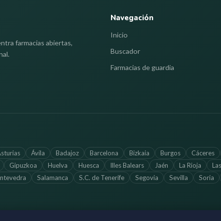
Navegación
Inicio
ntra farmacias abiertas,
Buscador
nal.
Farmacias de guardia
sturias
Ávila
Badajoz
Barcelona
Bizkaia
Burgos
Cáceres
Gipuzkoa
Huelva
Huesca
Illes Balears
Jaén
La Rioja
La
ntevedra
Salamanca
S.C. de Tenerife
Segovia
Sevilla
Soria