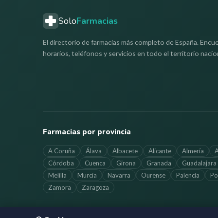
Solo
Farmacias
El directorio de farmacias más completo de España. Encue
horarios, teléfonos y servicios en todo el territorio nacio
Farmacias por provincia
A Coruña
Álava
Albacete
Alicante
Almería
A
Córdoba
Cuenca
Girona
Granada
Guadalajara
Melilla
Murcia
Navarra
Ourense
Palencia
Po
Zamora
Zaragoza