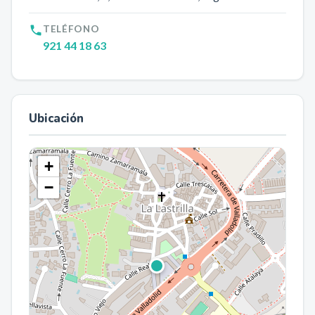
TELÉFONO
921 44 18 63
Ubicación
+
−