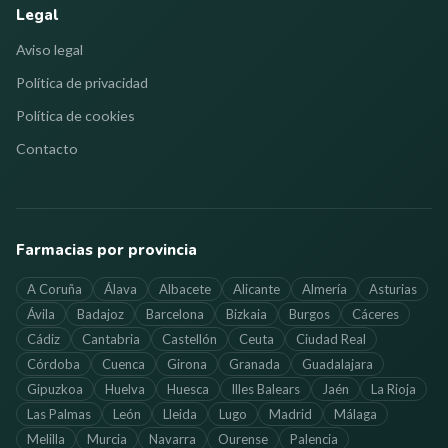
Legal
Aviso legal
Política de privacidad
Política de cookies
Contacto
Farmacias por provincia
A Coruña
Álava
Albacete
Alicante
Almería
Asturias
Ávila
Badajoz
Barcelona
Bizkaia
Burgos
Cáceres
Cádiz
Cantabria
Castellón
Ceuta
Ciudad Real
Córdoba
Cuenca
Girona
Granada
Guadalajara
Gipuzkoa
Huelva
Huesca
Illes Balears
Jaén
La Rioja
Las Palmas
León
Lleida
Lugo
Madrid
Málaga
Melilla
Murcia
Navarra
Ourense
Palencia