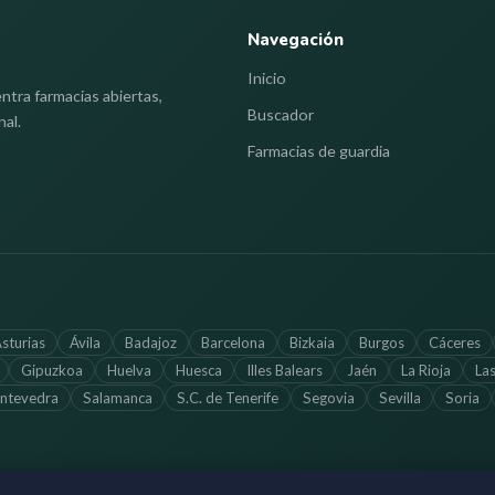
Navegación
Inicio
ntra farmacias abiertas,
Buscador
nal.
Farmacias de guardia
sturias
Ávila
Badajoz
Barcelona
Bizkaia
Burgos
Cáceres
Gipuzkoa
Huelva
Huesca
Illes Balears
Jaén
La Rioja
La
ntevedra
Salamanca
S.C. de Tenerife
Segovia
Sevilla
Soria