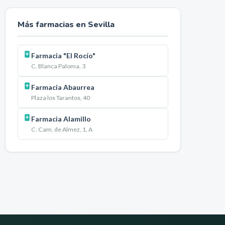
Más farmacias en
Sevilla
Farmacia "El Rocío"
C. Blanca Paloma, 3
Farmacia Abaurrea
Plaza los Tarantos, 40
Farmacia Alamillo
C. Cam. de Almez, 1, A