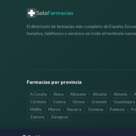
Solo
Farmacias
El directorio de farmacias más completo de España. Encue
horarios, teléfonos y servicios en todo el territorio nacio
Farmacias por provincia
A Coruña
Álava
Albacete
Alicante
Almería
A
Córdoba
Cuenca
Girona
Granada
Guadalajara
Melilla
Murcia
Navarra
Ourense
Palencia
Po
Zamora
Zaragoza