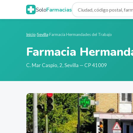
Solo
Farmacias
Inicio
›
Sevilla
›
Farmacia Hermandades del Trabajo
Farmacia Hermanda
C. Mar Caspio, 2
,
Sevilla
— CP 41009