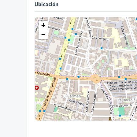
Ubicación
+
−