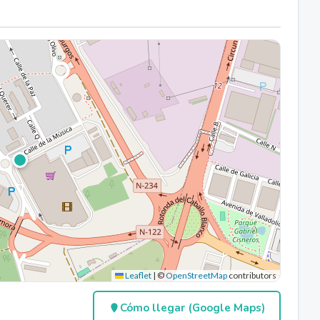
Leaflet
|
©
OpenStreetMap
contributors
Cómo llegar (Google Maps)