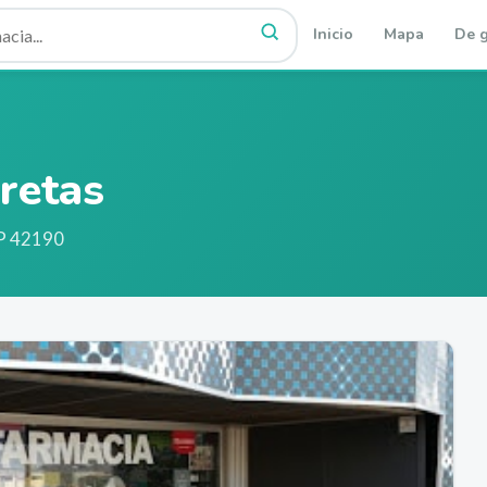
Inicio
Mapa
De g
retas
P 42190