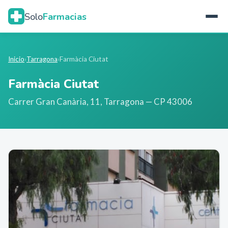
Solo
Farmacias
Inicio
›
Tarragona
›
Farmàcia Ciutat
Farmàcia Ciutat
Carrer Gran Canària, 11
,
Tarragona
— CP 43006