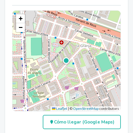
+
−
Leaflet
|
©
OpenStreetMap
contributors
Cómo llegar (Google Maps)