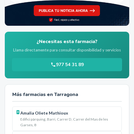
¿Necesitas esta farmacia?
Llama directamente para consultar disponibilidad y servicios
977 54 31 89
Más farmacias en
Tarragona
Amalia Oliete Mathioux
Edifici pàrquing, Barri, Carrer D, Carrer del Mas de les
Garses, 8