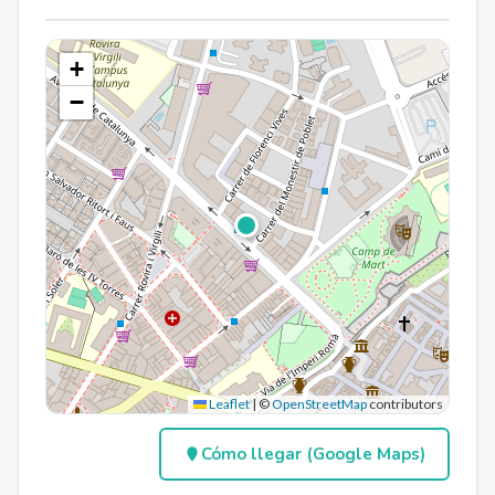
+
−
Leaflet
|
©
OpenStreetMap
contributors
Cómo llegar (Google Maps)