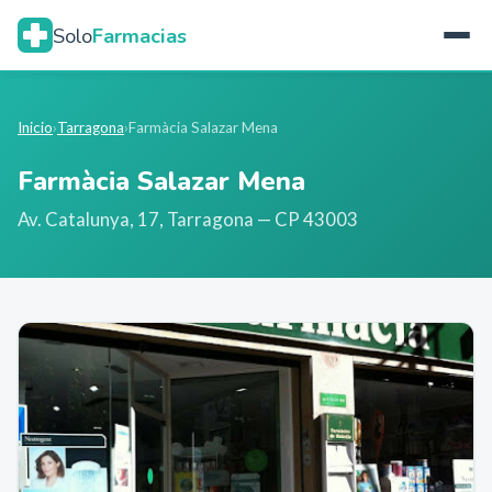
Solo
Farmacias
Inicio
›
Tarragona
›
Farmàcia Salazar Mena
Farmàcia Salazar Mena
Av. Catalunya, 17
,
Tarragona
— CP 43003