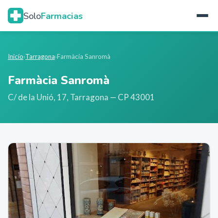
Solo
Farmacias
Inicio
›
Tarragona
›
Farmàcia Sanromà
Farmàcia Sanromà
C/ de la Unió, 17
,
Tarragona
— CP 43001