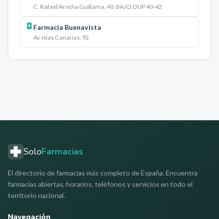
C. Rafael Arocha Guillama, 40, BAJO;DUP 40-42
Farmacia Buenavista
Av. Islas Canarias, 92
Solo
Farmacias
El directorio de farmacias más completo de España. Encuentra
farmacias abiertas, horarios, teléfonos y servicios en todo el
territorio nacional.
Navegación