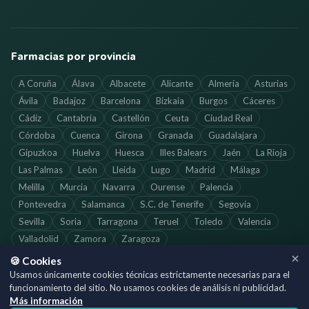
Farmacias por provincia
A Coruña
Álava
Albacete
Alicante
Almería
Asturias
Ávila
Badajoz
Barcelona
Bizkaia
Burgos
Cáceres
Cádiz
Cantabria
Castellón
Ceuta
Ciudad Real
Córdoba
Cuenca
Girona
Granada
Guadalajara
Gipuzkoa
Huelva
Huesca
Illes Balears
Jaén
La Rioja
Las Palmas
León
Lleida
Lugo
Madrid
Málaga
Melilla
Murcia
Navarra
Ourense
Palencia
Pontevedra
Salamanca
S.C. de Tenerife
Segovia
Sevilla
Soria
Tarragona
Teruel
Toledo
Valencia
Valladolid
Zamora
Zaragoza
🍪 Cookies
Usamos únicamente cookies técnicas estrictamente necesarias para el
funcionamiento del sitio. No usamos cookies de análisis ni publicidad.
©
2026
SoloFarmacias.es — Todos los derechos reservados
Más información
Información actualizada. Verifica los horarios directamente con cada