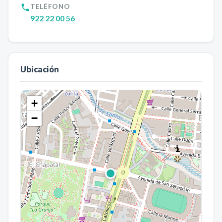
TELÉFONO
922 22 00 56
Ubicación
+
−