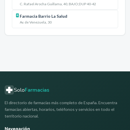
C. Rafael Arocha Guillama, 40, BAJO;DUP 40-42
Farmacia Barrio La Salud
Av. de Venezuela, 30
Solo
Farmacias
El directorio de farmacias más completo de España. Encuentra
farmacias abiertas, horarios, teléfonos y servicios en todo el
territorio nacional.
Navegación