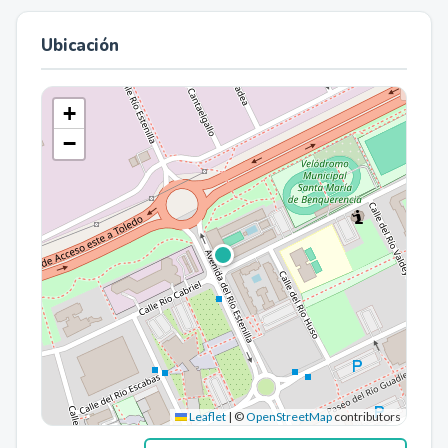
Ubicación
+
−
Leaflet
|
©
OpenStreetMap
contributors