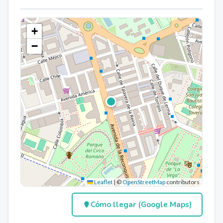
+
−
Leaflet
|
©
OpenStreetMap
contributors
Cómo llegar (Google Maps)