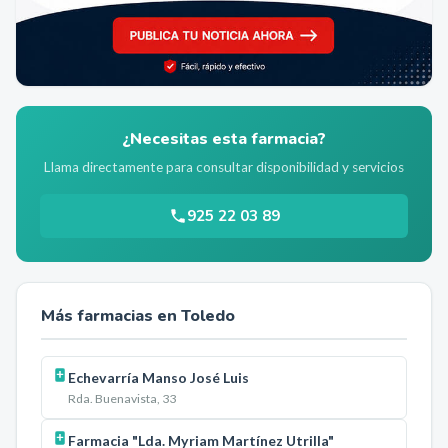
¿Necesitas esta farmacia?
Llama directamente para consultar disponibilidad y servicios
925 22 03 89
Más farmacias en
Toledo
Echevarría Manso José Luis
Rda. Buenavista, 33
Farmacia "Lda. Myriam Martínez Utrilla"