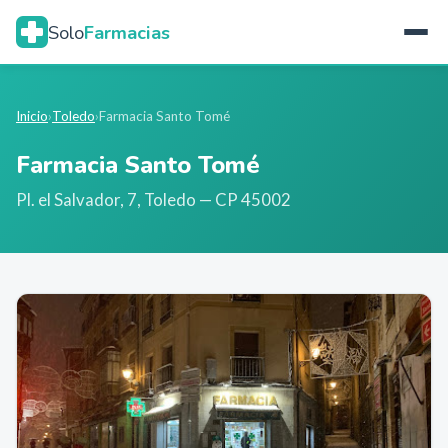
Solo
Farmacias
Inicio
›
Toledo
›
Farmacia Santo Tomé
Farmacia Santo Tomé
Pl. el Salvador, 7
,
Toledo
— CP 45002