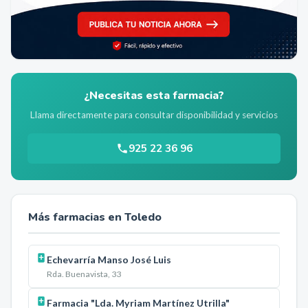
¿Necesitas esta farmacia?
Llama directamente para consultar disponibilidad y servicios
925 22 36 96
Más farmacias en
Toledo
Echevarría Manso José Luis
Rda. Buenavista, 33
Farmacia "Lda. Myriam Martínez Utrilla"