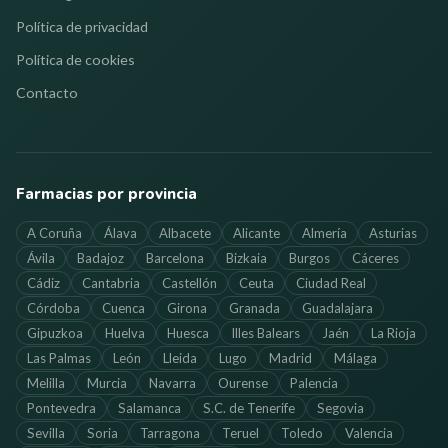
Política de privacidad
Política de cookies
Contacto
Farmacias por provincia
A Coruña
Álava
Albacete
Alicante
Almería
Asturias
Ávila
Badajoz
Barcelona
Bizkaia
Burgos
Cáceres
Cádiz
Cantabria
Castellón
Ceuta
Ciudad Real
Córdoba
Cuenca
Girona
Granada
Guadalajara
Gipuzkoa
Huelva
Huesca
Illes Balears
Jaén
La Rioja
Las Palmas
León
Lleida
Lugo
Madrid
Málaga
Melilla
Murcia
Navarra
Ourense
Palencia
Pontevedra
Salamanca
S.C. de Tenerife
Segovia
Sevilla
Soria
Tarragona
Teruel
Toledo
Valencia