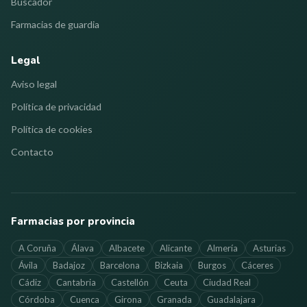
Buscador
Farmacias de guardia
Legal
Aviso legal
Política de privacidad
Política de cookies
Contacto
Farmacias por provincia
A Coruña
Álava
Albacete
Alicante
Almería
Asturias
Ávila
Badajoz
Barcelona
Bizkaia
Burgos
Cáceres
Cádiz
Cantabria
Castellón
Ceuta
Ciudad Real
Córdoba
Cuenca
Girona
Granada
Guadalajara