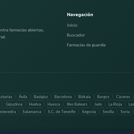
Navegación
Inicio
ntra farmacias abiertas,
Buscador
nal.
Farmacias de guardia
sturias
Ávila
Badajoz
Barcelona
Bizkaia
Burgos
Cáceres
Gipuzkoa
Huelva
Huesca
Illes Balears
Jaén
La Rioja
La
ntevedra
Salamanca
S.C. de Tenerife
Segovia
Sevilla
Soria