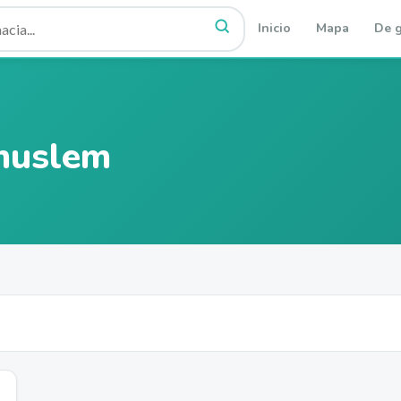
Inicio
Mapa
De g
muslem