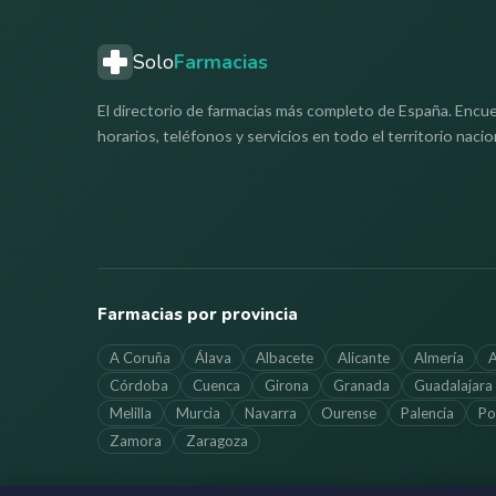
Solo
Farmacias
El directorio de farmacias más completo de España. Encue
horarios, teléfonos y servicios en todo el territorio nacio
Farmacias por provincia
A Coruña
Álava
Albacete
Alicante
Almería
A
Córdoba
Cuenca
Girona
Granada
Guadalajara
Melilla
Murcia
Navarra
Ourense
Palencia
Po
Zamora
Zaragoza