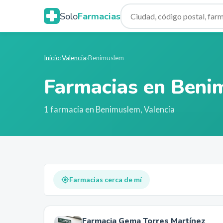
Solo
Farmacias
Inicio
›
Valencia
›
Benimuslem
Farmacias en
Beni
1
farmacia
en
Benimuslem
,
Valencia
Farmacias cerca de mí
Farmacia Gema Torres Martínez