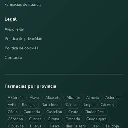
Farmacias de guardia
Legal
Aviso legal
Política de privacidad
Política de cookies
Contacto
Farmacias por provincia
A Coruña
Álava
Albacete
Alicante
Almería
Asturias
Ávila
Badajoz
Barcelona
Bizkaia
Burgos
Cáceres
Cádiz
Cantabria
Castellón
Ceuta
Ciudad Real
Córdoba
Cuenca
Girona
Granada
Guadalajara
Gipuzkoa
Huelva
Huesca
Illes Balears
Jaén
La Rioja