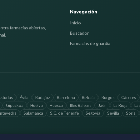
Navegación
Inicio
ntra farmacias abiertas,
Buscador
nal.
Farmacias de guardia
sturias
Ávila
Badajoz
Barcelona
Bizkaia
Burgos
Cáceres
Gipuzkoa
Huelva
Huesca
Illes Balears
Jaén
La Rioja
La
ntevedra
Salamanca
S.C. de Tenerife
Segovia
Sevilla
Soria