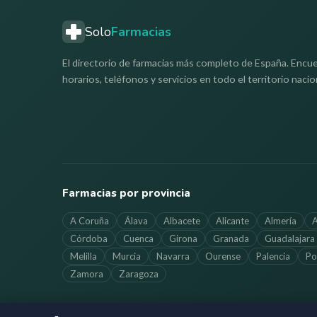
Solo
Farmacias
El directorio de farmacias más completo de España. Encue
horarios, teléfonos y servicios en todo el territorio nacio
Farmacias por provincia
A Coruña
Álava
Albacete
Alicante
Almería
A
Córdoba
Cuenca
Girona
Granada
Guadalajara
Melilla
Murcia
Navarra
Ourense
Palencia
Po
Zamora
Zaragoza