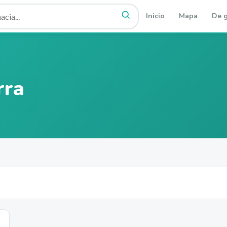
Inicio
Mapa
De g
rra