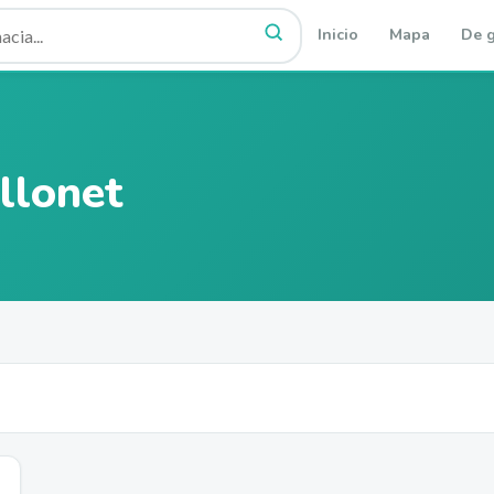
Inicio
Mapa
De g
llonet