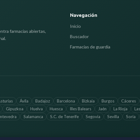
Navegación
Inicio
ntra farmacias abiertas,
Buscador
nal.
Farmacias de guardia
sturias
Ávila
Badajoz
Barcelona
Bizkaia
Burgos
Cáceres
Gipuzkoa
Huelva
Huesca
Illes Balears
Jaén
La Rioja
La
ntevedra
Salamanca
S.C. de Tenerife
Segovia
Sevilla
Soria