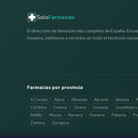
Solo
Farmacias
El directorio de farmacias más completo de España. Encue
horarios, teléfonos y servicios en todo el territorio nacio
Farmacias por provincia
A Coruña
Álava
Albacete
Alicante
Almería
A
Córdoba
Cuenca
Girona
Granada
Guadalajara
Melilla
Murcia
Navarra
Ourense
Palencia
Po
Zamora
Zaragoza