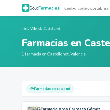
Solo
Farmacias
Inicio
›
Valencia
›
Castellonet
Farmacias en
Caste
1
farmacia
en
Castellonet
,
Valencia
Farmacias cerca de mí
Farmacia Aroa Carrasco Gómez