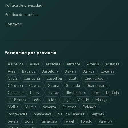
Política de privacidad
Política de cookies
Contacto
Farmacias por provincia
A Coruña
Álava
Albacete
Alicante
Almería
Asturias
Ávila
Badajoz
Barcelona
Bizkaia
Burgos
Cáceres
Cádiz
Cantabria
Castellón
Ceuta
Ciudad Real
Córdoba
Cuenca
Girona
Granada
Guadalajara
Gipuzkoa
Huelva
Huesca
Illes Balears
Jaén
La Rioja
Las Palmas
León
Lleida
Lugo
Madrid
Málaga
Melilla
Murcia
Navarra
Ourense
Palencia
Pontevedra
Salamanca
S.C. de Tenerife
Segovia
Sevilla
Soria
Tarragona
Teruel
Toledo
Valencia