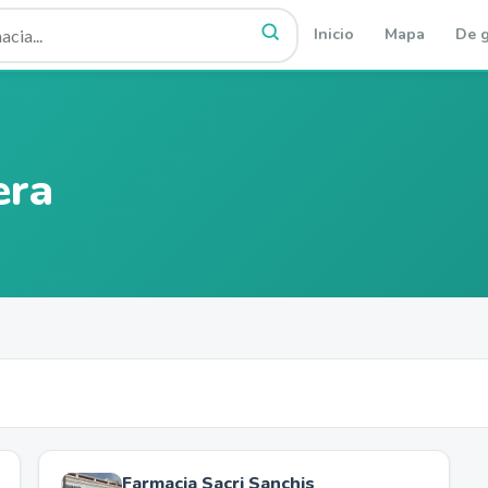
Inicio
Mapa
De g
era
Farmacia Sacri Sanchis