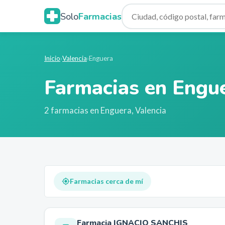
Solo
Farmacias
Inicio
›
Valencia
›
Enguera
Farmacias en
Engu
2
farmacia
s
en
Enguera
,
Valencia
Farmacias cerca de mí
Farmacia IGNACIO SANCHIS