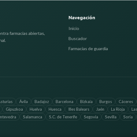
Navegación
Inicio
ntra farmacias abiertas,
Buscador
nal.
Farmacias de guardia
sturias
Ávila
Badajoz
Barcelona
Bizkaia
Burgos
Cáceres
Gipuzkoa
Huelva
Huesca
Illes Balears
Jaén
La Rioja
La
ntevedra
Salamanca
S.C. de Tenerife
Segovia
Sevilla
Soria