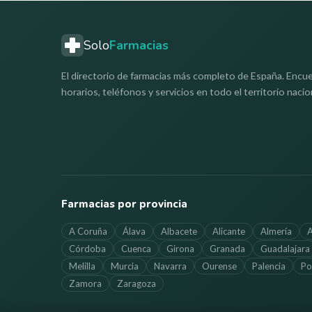
Solo
Farmacias
El directorio de farmacias más completo de España. Encue
horarios, teléfonos y servicios en todo el territorio nacio
Farmacias por provincia
A Coruña
Álava
Albacete
Alicante
Almería
A
Córdoba
Cuenca
Girona
Granada
Guadalajara
Melilla
Murcia
Navarra
Ourense
Palencia
Po
Zamora
Zaragoza