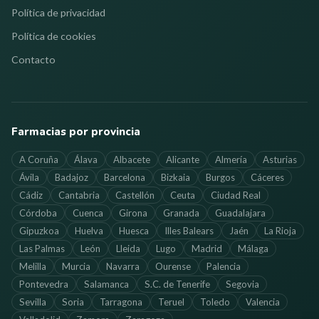
Política de privacidad
Política de cookies
Contacto
Farmacias por provincia
A Coruña
Álava
Albacete
Alicante
Almería
Asturias
Ávila
Badajoz
Barcelona
Bizkaia
Burgos
Cáceres
Cádiz
Cantabria
Castellón
Ceuta
Ciudad Real
Córdoba
Cuenca
Girona
Granada
Guadalajara
Gipuzkoa
Huelva
Huesca
Illes Balears
Jaén
La Rioja
Las Palmas
León
Lleida
Lugo
Madrid
Málaga
Melilla
Murcia
Navarra
Ourense
Palencia
Pontevedra
Salamanca
S.C. de Tenerife
Segovia
Sevilla
Soria
Tarragona
Teruel
Toledo
Valencia