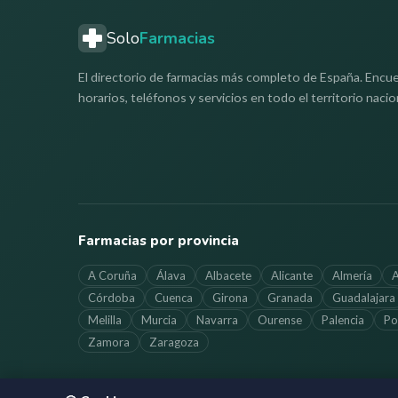
Solo
Farmacias
El directorio de farmacias más completo de España. Encue
horarios, teléfonos y servicios en todo el territorio nacio
Farmacias por provincia
A Coruña
Álava
Albacete
Alicante
Almería
A
Córdoba
Cuenca
Girona
Granada
Guadalajara
Melilla
Murcia
Navarra
Ourense
Palencia
Po
Zamora
Zaragoza