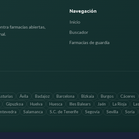
Navegación
Inicio
ntra farmacias abiertas,
Buscador
nal.
Farmacias de guardia
sturias
Ávila
Badajoz
Barcelona
Bizkaia
Burgos
Cáceres
Gipuzkoa
Huelva
Huesca
Illes Balears
Jaén
La Rioja
La
ntevedra
Salamanca
S.C. de Tenerife
Segovia
Sevilla
Soria