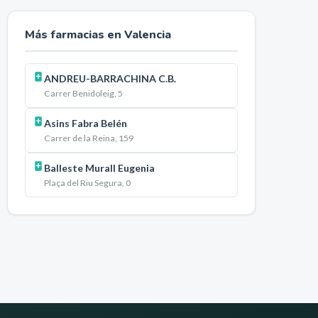
Más farmacias en
Valencia
ANDREU-BARRACHINA C.B.
Carrer Benidoleig, 5
Asins Fabra Belén
Carrer de la Reina, 159
Balleste Murall Eugenia
Plaça del Riu Segura, 0