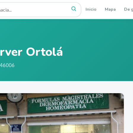
Inicio
Mapa
De g
rver Ortolá
 46006