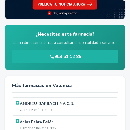
¿Necesitas esta farmacia?
Llama directamente para consultar disponibilidad y servicios
963 61 12 85
Más farmacias en
Valencia
ANDREU-BARRACHINA C.B.
Carrer Benidoleig, 5
Asins Fabra Belén
Carrer de la Reina, 159