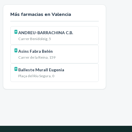
Más farmacias en
Valencia
ANDREU-BARRACHINA C.B.
Carrer Benidoleig, 5
Asins Fabra Belén
Carrer de la Reina, 159
Balleste Murall Eugenia
Plaça del Riu Segura, 0