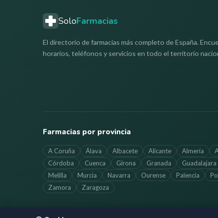
Solo
Farmacias
El directorio de farmacias más completo de España. Encue
horarios, teléfonos y servicios en todo el territorio nacio
Farmacias por provincia
A Coruña
Álava
Albacete
Alicante
Almería
A
Córdoba
Cuenca
Girona
Granada
Guadalajara
Melilla
Murcia
Navarra
Ourense
Palencia
Po
Zamora
Zaragoza