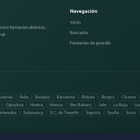
Navegación
Inicio
ntra farmacias abiertas,
Buscador
nal.
Farmacias de guardia
sturias
Ávila
Badajoz
Barcelona
Bizkaia
Burgos
Cáceres
Gipuzkoa
Huelva
Huesca
Illes Balears
Jaén
La Rioja
La
ntevedra
Salamanca
S.C. de Tenerife
Segovia
Sevilla
Soria