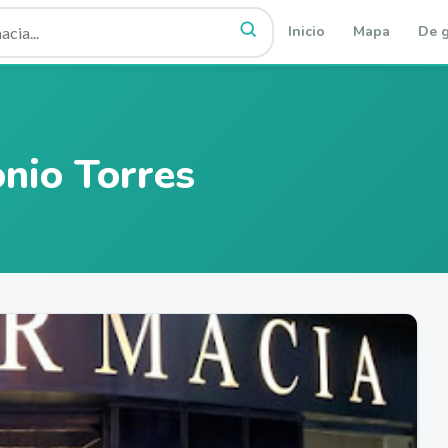
Inicio
Mapa
De g
nio Torres