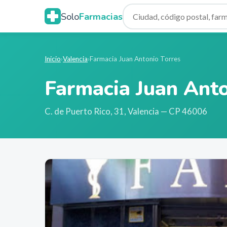
Solo
Farmacias
Inicio
›
Valencia
›
Farmacia Juan Antonio Torres
Farmacia Juan Anto
C. de Puerto Rico, 31
,
Valencia
— CP 46006