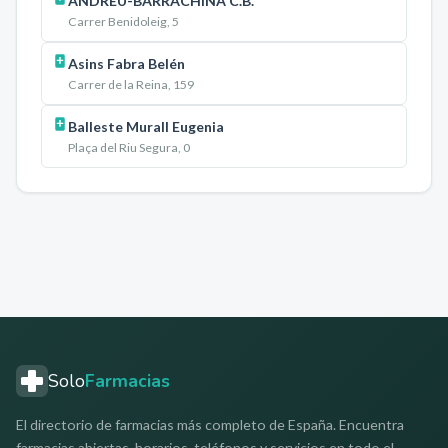
ANDREU-BARRACHINA C.B.
Carrer Benidoleig, 5
Asins Fabra Belén
Carrer de la Reina, 159
Balleste Murall Eugenia
Plaça del Riu Segura, 0
Solo
Farmacias
El directorio de farmacias más completo de España. Encuentra
farmacias abiertas, horarios, teléfonos y servicios en todo el