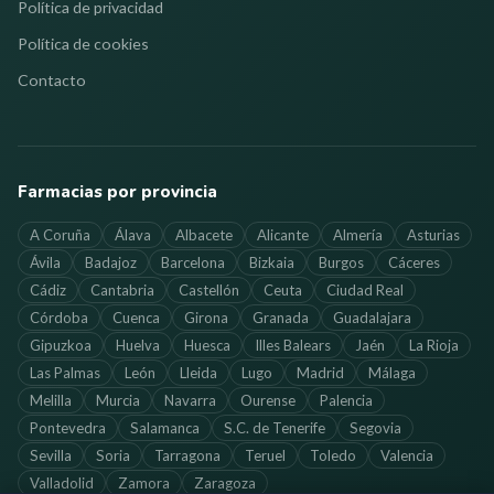
Política de privacidad
Política de cookies
Contacto
Farmacias por provincia
A Coruña
Álava
Albacete
Alicante
Almería
Asturias
Ávila
Badajoz
Barcelona
Bizkaia
Burgos
Cáceres
Cádiz
Cantabria
Castellón
Ceuta
Ciudad Real
Córdoba
Cuenca
Girona
Granada
Guadalajara
Gipuzkoa
Huelva
Huesca
Illes Balears
Jaén
La Rioja
Las Palmas
León
Lleida
Lugo
Madrid
Málaga
Melilla
Murcia
Navarra
Ourense
Palencia
Pontevedra
Salamanca
S.C. de Tenerife
Segovia
Sevilla
Soria
Tarragona
Teruel
Toledo
Valencia
Valladolid
Zamora
Zaragoza