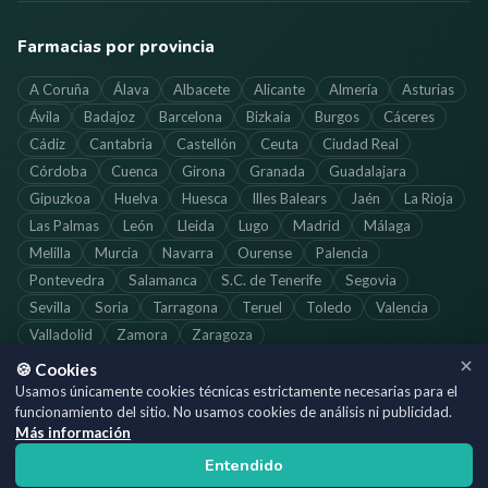
Farmacias por provincia
A Coruña
Álava
Albacete
Alicante
Almería
Asturias
Ávila
Badajoz
Barcelona
Bizkaia
Burgos
Cáceres
Cádiz
Cantabria
Castellón
Ceuta
Ciudad Real
Córdoba
Cuenca
Girona
Granada
Guadalajara
Gipuzkoa
Huelva
Huesca
Illes Balears
Jaén
La Rioja
Las Palmas
León
Lleida
Lugo
Madrid
Málaga
Melilla
Murcia
Navarra
Ourense
Palencia
Pontevedra
Salamanca
S.C. de Tenerife
Segovia
Sevilla
Soria
Tarragona
Teruel
Toledo
Valencia
Valladolid
Zamora
Zaragoza
🍪 Cookies
Usamos únicamente cookies técnicas estrictamente necesarias para el
funcionamiento del sitio. No usamos cookies de análisis ni publicidad.
©
2026
SoloFarmacias.es — Todos los derechos reservados
Más información
Información actualizada. Verifica los horarios directamente con cada
Entendido
farmacia.