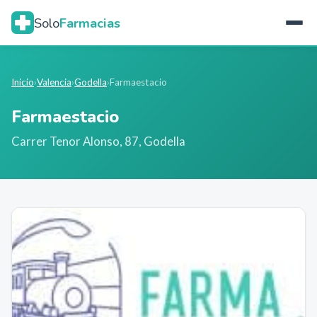
Solo
Farmacias
Inicio
›
Valencia
›
Godella
›
Farmaestacio
Farmaestacio
Carrer Tenor Alonso, 87
,
Godella