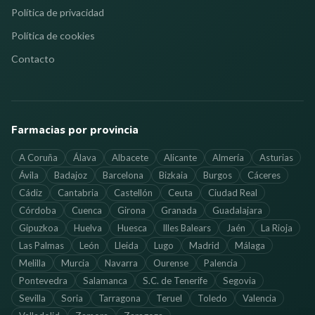
Política de privacidad
Política de cookies
Contacto
Farmacias por provincia
A Coruña
Álava
Albacete
Alicante
Almería
Asturias
Ávila
Badajoz
Barcelona
Bizkaia
Burgos
Cáceres
Cádiz
Cantabria
Castellón
Ceuta
Ciudad Real
Córdoba
Cuenca
Girona
Granada
Guadalajara
Gipuzkoa
Huelva
Huesca
Illes Balears
Jaén
La Rioja
Las Palmas
León
Lleida
Lugo
Madrid
Málaga
Melilla
Murcia
Navarra
Ourense
Palencia
Pontevedra
Salamanca
S.C. de Tenerife
Segovia
Sevilla
Soria
Tarragona
Teruel
Toledo
Valencia