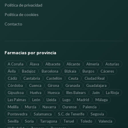
Política de privacidad
Política de cookies
Contacto
Farmacias por provincia
A Coruña
Álava
Albacete
Alicante
Almería
Asturias
Ávila
Badajoz
Barcelona
Bizkaia
Burgos
Cáceres
Cádiz
Cantabria
Castellón
Ceuta
Ciudad Real
Córdoba
Cuenca
Girona
Granada
Guadalajara
Gipuzkoa
Huelva
Huesca
Illes Balears
Jaén
La Rioja
Las Palmas
León
Lleida
Lugo
Madrid
Málaga
Melilla
Murcia
Navarra
Ourense
Palencia
Pontevedra
Salamanca
S.C. de Tenerife
Segovia
Sevilla
Soria
Tarragona
Teruel
Toledo
Valencia