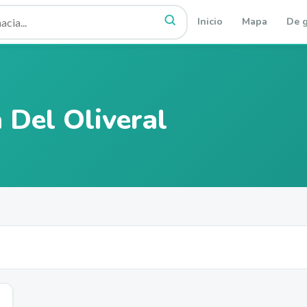
Inicio
Mapa
De g
 Del Oliveral