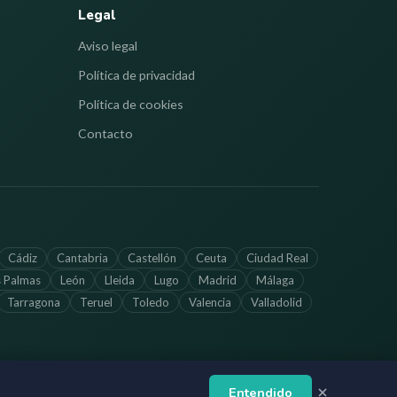
Legal
Aviso legal
Política de privacidad
Política de cookies
Contacto
Cádiz
Cantabria
Castellón
Ceuta
Ciudad Real
s Palmas
León
Lleida
Lugo
Madrid
Málaga
Tarragona
Teruel
Toledo
Valencia
Valladolid
Entendido
ctualizada. Verifica los horarios directamente con cada farmacia.