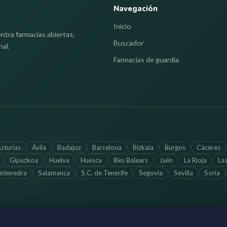
Navegación
Inicio
ntra farmacias abiertas,
Buscador
nal.
Farmacias de guardia
sturias
Ávila
Badajoz
Barcelona
Bizkaia
Burgos
Cáceres
Gipuzkoa
Huelva
Huesca
Illes Balears
Jaén
La Rioja
La
ntevedra
Salamanca
S.C. de Tenerife
Segovia
Sevilla
Soria
Información a