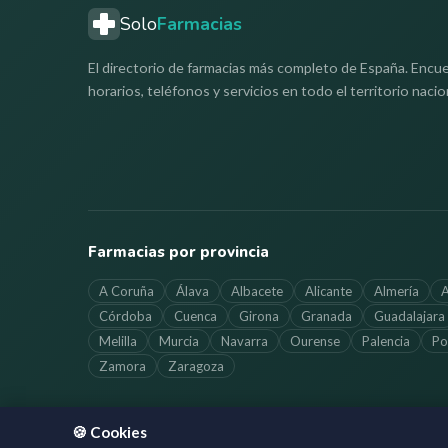
Solo
Farmacias
El directorio de farmacias más completo de España. Encue
horarios, teléfonos y servicios en todo el territorio nacio
Farmacias por provincia
A Coruña
Álava
Albacete
Alicante
Almería
A
Córdoba
Cuenca
Girona
Granada
Guadalajara
Melilla
Murcia
Navarra
Ourense
Palencia
Po
Zamora
Zaragoza
🍪 Cookies
©
2026
SoloFarmacias.es — Todos los derechos reservados