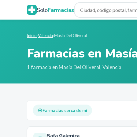
Solo
Farmacias
Inicio
›
Valencia
›
Masía Del Oliveral
Farmacias en
Masía
1
farmacia
en
Masía Del Oliveral
,
Valencia
Farmacias cerca de mí
Safa Galenica