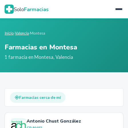
Solo
Farmacias
Inicio
›
Valencia
›
Montesa
Farmacias en
Montesa
1
farmacia
en
Montesa
,
Valencia
Farmacias cerca de mí
Antonio Chust González