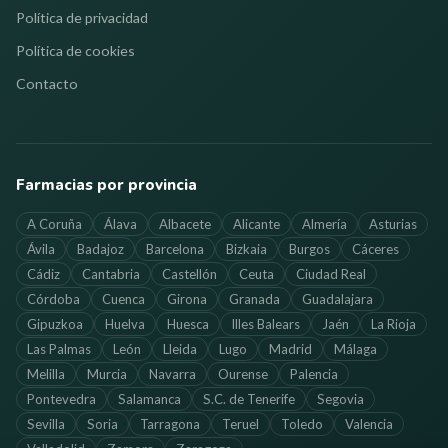
Política de privacidad
Política de cookies
Contacto
Farmacias por provincia
A Coruña
Álava
Albacete
Alicante
Almería
Asturias
Ávila
Badajoz
Barcelona
Bizkaia
Burgos
Cáceres
Cádiz
Cantabria
Castellón
Ceuta
Ciudad Real
Córdoba
Cuenca
Girona
Granada
Guadalajara
Gipuzkoa
Huelva
Huesca
Illes Balears
Jaén
La Rioja
Las Palmas
León
Lleida
Lugo
Madrid
Málaga
Melilla
Murcia
Navarra
Ourense
Palencia
Pontevedra
Salamanca
S.C. de Tenerife
Segovia
Sevilla
Soria
Tarragona
Teruel
Toledo
Valencia