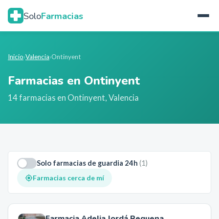
Solo
Farmacias
Inicio
›
Valencia
›
Ontinyent
Farmacias en
Ontinyent
14
farmacia
s
en
Ontinyent
,
Valencia
Solo farmacias de guardia 24h
(
1
)
Farmacias cerca de mí
Farmacia Adelia Jordá Requena.