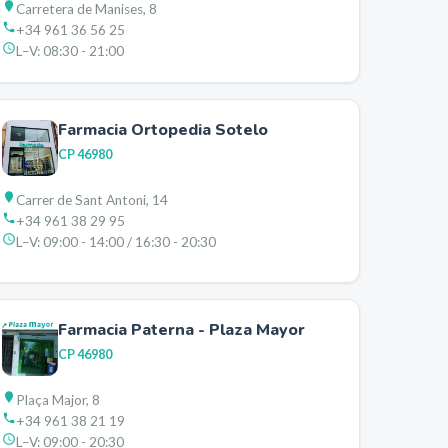
Carretera de Manises, 8
+34 961 36 56 25
L–V:
08:30 - 21:00
Farmacia Ortopedia Sotelo
CP
46980
Carrer de Sant Antoni, 14
+34 961 38 29 95
L–V:
09:00 - 14:00 / 16:30 - 20:30
Farmacia Paterna - Plaza Mayor
CP
46980
Plaça Major, 8
+34 961 38 21 19
L–V:
09:00 - 20:30