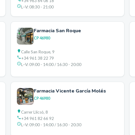
+34 963 64 06 18
L–V:
08:30 - 21:00
Farmacia San Roque
CP
46980
Calle San Roque, 9
+34 961 38 22 79
L–V:
09:00 - 14:00 / 16:30 - 20:00
Farmacia Vicente García Molés
CP
46980
Carrer Llicsó, 8
+34 961 82 66 92
L–V:
09:00 - 14:00 / 16:30 - 20:30