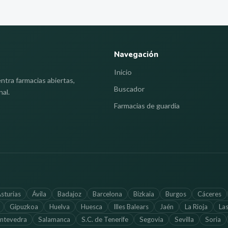
Navegación
Inicio
ntra farmacias abiertas,
Buscador
nal.
Farmacias de guardia
sturias
Ávila
Badajoz
Barcelona
Bizkaia
Burgos
Cáceres
Gipuzkoa
Huelva
Huesca
Illes Balears
Jaén
La Rioja
La
ntevedra
Salamanca
S.C. de Tenerife
Segovia
Sevilla
Soria