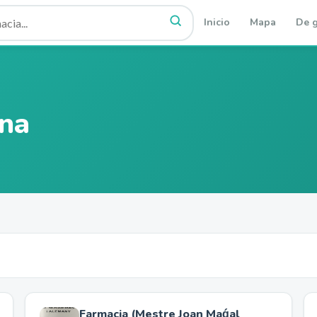
Inicio
Mapa
De g
na
Farmacia (Mestre Joan Maǵal