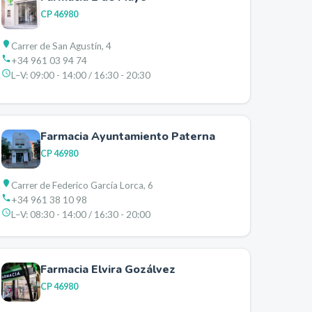
CP
46980
Carrer de San Agustín, 4
+34 961 03 94 74
L–V:
09:00 - 14:00 / 16:30 - 20:30
Farmacia Ayuntamiento Paterna
CP
46980
Carrer de Federico García Lorca, 6
+34 961 38 10 98
L–V:
08:30 - 14:00 / 16:30 - 20:00
Farmacia Elvira Gozálvez
CP
46980