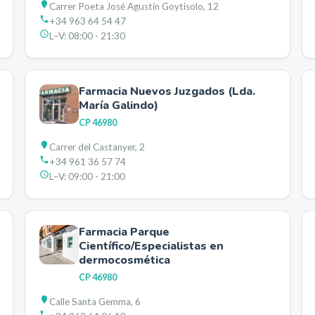
Carrer Poeta José Agustín Goytisolo, 12
+34 963 64 54 47
L–V:
08:00 - 21:30
Farmacia Nuevos Juzgados (Lda.
María Galindo)
CP
46980
Carrer del Castanyer, 2
+34 961 36 57 74
L–V:
09:00 - 21:00
Farmacia Parque
Científico/Especialistas en
dermocosmética
CP
46980
Calle Santa Gemma, 6