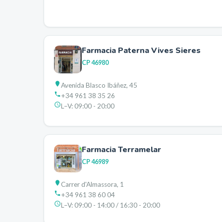
Farmacia Paterna Vives Sieres
CP
46980
Avenida Blasco Ibáñez, 45
+34 961 38 35 26
L–V:
09:00 - 20:00
Farmacia Terramelar
CP
46989
Carrer d'Almassora, 1
+34 961 38 60 04
L–V:
09:00 - 14:00 / 16:30 - 20:00