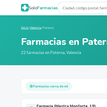
Solo
Farmacias
Inicio
›
Valencia
›
Paterna
Farmacias en
Pater
22
farmacia
s
en
Paterna
,
Valencia
Farmacias cerca de mí
Farmacia (Mestra Monforte, 19)