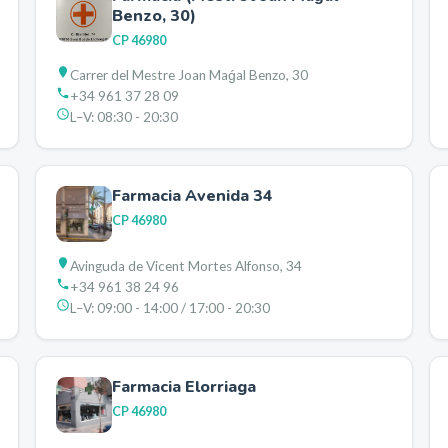
Benzo, 30)
CP
46980
Carrer del Mestre Joan Maǵal Benzo, 30
+34 961 37 28 09
L–V:
08:30 - 20:30
Farmacia Avenida 34
CP
46980
Avinguda de Vicent Mortes Alfonso, 34
+34 961 38 24 96
L–V:
09:00 - 14:00 / 17:00 - 20:30
Farmacia Elorriaga
CP
46980