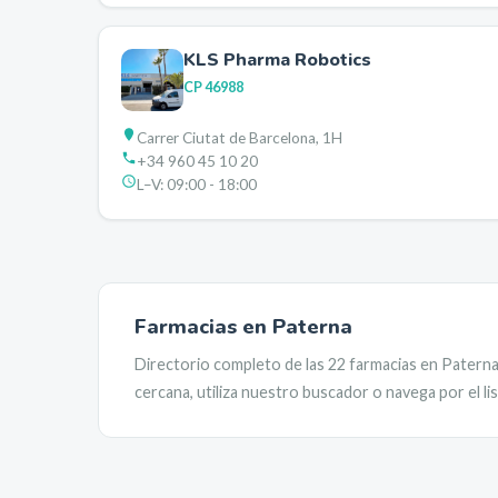
KLS Pharma Robotics
CP
46988
Carrer Ciutat de Barcelona, 1H
+34 960 45 10 20
L–V:
09:00 - 18:00
Farmacias en
Paterna
Directorio completo de las
22
farmacias en
Patern
cercana, utiliza nuestro buscador o navega por el l