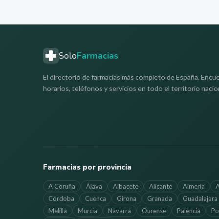
Solo
Farmacias
El directorio de farmacias más completo de España. Encue
horarios, teléfonos y servicios en todo el territorio nacio
Farmacias por provincia
A Coruña
Álava
Albacete
Alicante
Almería
A
Córdoba
Cuenca
Girona
Granada
Guadalajara
Melilla
Murcia
Navarra
Ourense
Palencia
Po