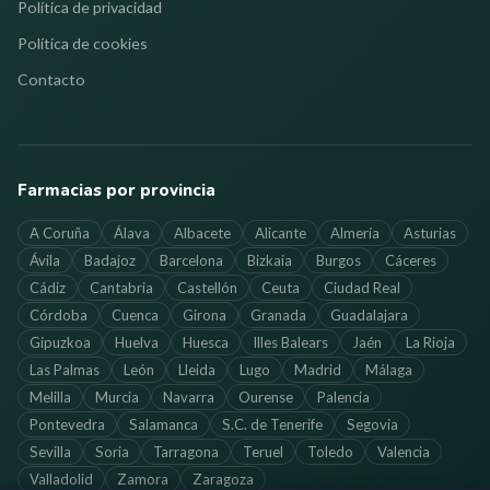
Política de privacidad
Política de cookies
Contacto
Farmacias por provincia
A Coruña
Álava
Albacete
Alicante
Almería
Asturias
Ávila
Badajoz
Barcelona
Bizkaia
Burgos
Cáceres
Cádiz
Cantabria
Castellón
Ceuta
Ciudad Real
Córdoba
Cuenca
Girona
Granada
Guadalajara
Gipuzkoa
Huelva
Huesca
Illes Balears
Jaén
La Rioja
Las Palmas
León
Lleida
Lugo
Madrid
Málaga
Melilla
Murcia
Navarra
Ourense
Palencia
Pontevedra
Salamanca
S.C. de Tenerife
Segovia
Sevilla
Soria
Tarragona
Teruel
Toledo
Valencia
Valladolid
Zamora
Zaragoza