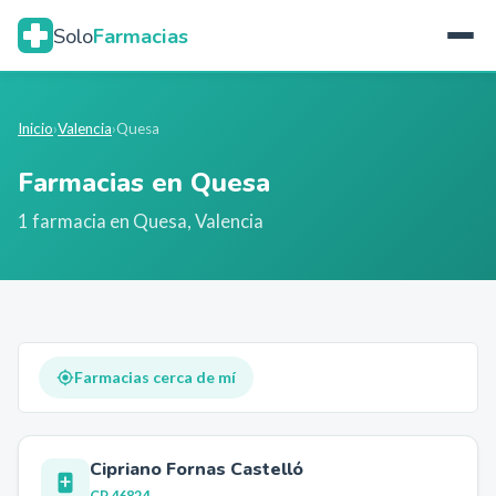
Solo
Farmacias
Inicio
›
Valencia
›
Quesa
Farmacias en
Quesa
1
farmacia
en
Quesa
,
Valencia
Farmacias cerca de mí
Cipriano Fornas Castelló