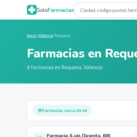
Solo
Farmacias
Inicio
›
Valencia
›
Requena
Farmacias en
Requ
6
farmacia
s
en
Requena
,
Valencia
Farmacias cerca de mí
Farmacia (Luis Dicenta, 68)