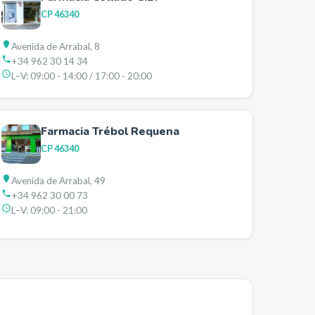
CP
46340
Avenida de Arrabal, 8
+34 962 30 14 34
L–V:
09:00 - 14:00 / 17:00 - 20:00
Farmacia Trébol Requena
CP
46340
Avenida de Arrabal, 49
+34 962 30 00 73
L–V:
09:00 - 21:00