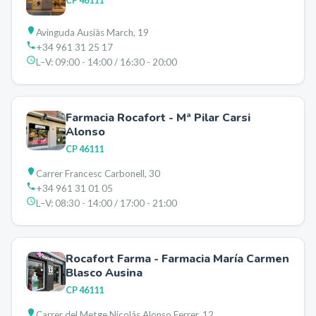
CP
46111
Avinguda Ausiàs March, 19
+34 961 31 25 17
L–V:
09:00 - 14:00 / 16:30 - 20:00
Farmacia Rocafort - Mª Pilar Carsi
Alonso
CP
46111
Carrer Francesc Carbonell, 30
+34 961 31 01 05
L–V:
08:30 - 14:00 / 17:00 - 21:00
Rocafort Farma - Farmacia María Carmen
Blasco Ausina
CP
46111
Carrer del Metge Nicolás Alonso Ferrer, 12