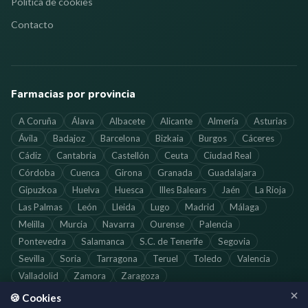
Política de cookies
Contacto
Farmacias por provincia
A Coruña
Álava
Albacete
Alicante
Almería
Asturias
Ávila
Badajoz
Barcelona
Bizkaia
Burgos
Cáceres
Cádiz
Cantabria
Castellón
Ceuta
Ciudad Real
Córdoba
Cuenca
Girona
Granada
Guadalajara
Gipuzkoa
Huelva
Huesca
Illes Balears
Jaén
La Rioja
Las Palmas
León
Lleida
Lugo
Madrid
Málaga
Melilla
Murcia
Navarra
Ourense
Palencia
Pontevedra
Salamanca
S.C. de Tenerife
Segovia
Sevilla
Soria
Tarragona
Teruel
Toledo
Valencia
Valladolid
Zamora
Zaragoza
🍪 Cookies