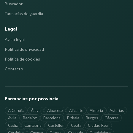
Buscador
Farmacias de guardia
Legal
Aviso legal
Política de privacidad
Política de cookies
Contacto
Farmacias por provincia
A Coruña
Álava
Albacete
Alicante
Almería
Asturias
Ávila
Badajoz
Barcelona
Bizkaia
Burgos
Cáceres
Cádiz
Cantabria
Castellón
Ceuta
Ciudad Real
Córdoba
Cuenca
Girona
Granada
Guadalajara