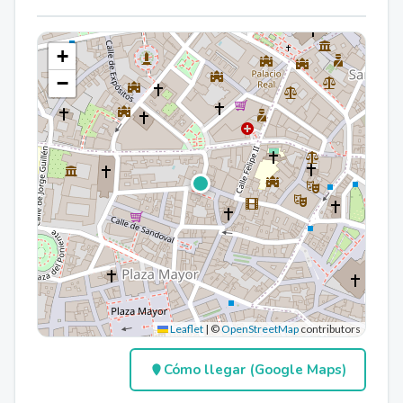
+
−
Leaflet
|
©
OpenStreetMap
contributors
Cómo llegar (Google Maps)