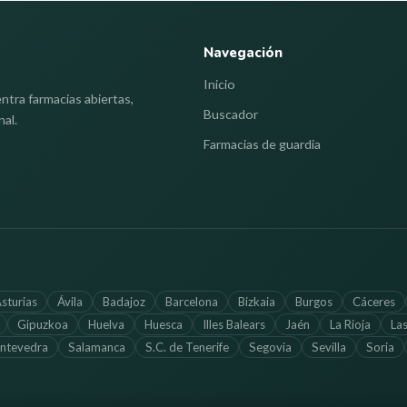
Navegación
Inicio
ntra farmacias abiertas,
Buscador
nal.
Farmacias de guardia
sturias
Ávila
Badajoz
Barcelona
Bizkaia
Burgos
Cáceres
Gipuzkoa
Huelva
Huesca
Illes Balears
Jaén
La Rioja
La
ntevedra
Salamanca
S.C. de Tenerife
Segovia
Sevilla
Soria