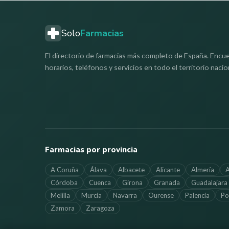
Solo
Farmacias
El directorio de farmacias más completo de España. Encue
horarios, teléfonos y servicios en todo el territorio nacio
Farmacias por provincia
A Coruña
Álava
Albacete
Alicante
Almería
A
Córdoba
Cuenca
Girona
Granada
Guadalajara
Melilla
Murcia
Navarra
Ourense
Palencia
Po
Zamora
Zaragoza