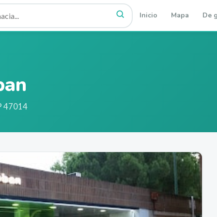
Inicio
Mapa
De g
ban
 47014