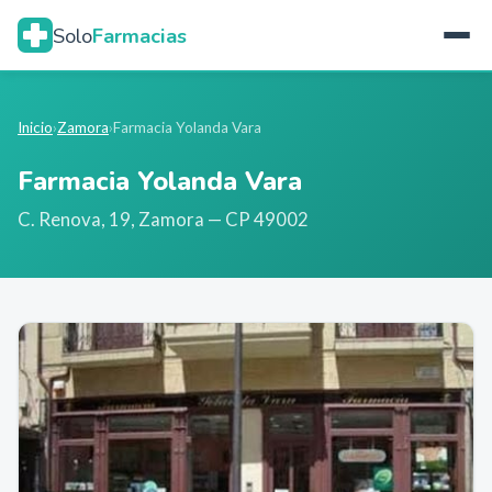
Solo
Farmacias
Inicio
›
Zamora
›
Farmacia Yolanda Vara
Farmacia Yolanda Vara
C. Renova, 19
,
Zamora
— CP 49002