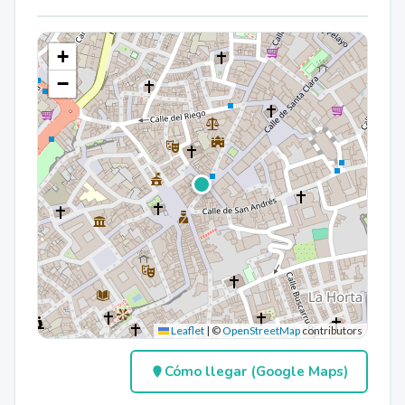
+
−
Leaflet
|
©
OpenStreetMap
contributors
Cómo llegar (Google Maps)