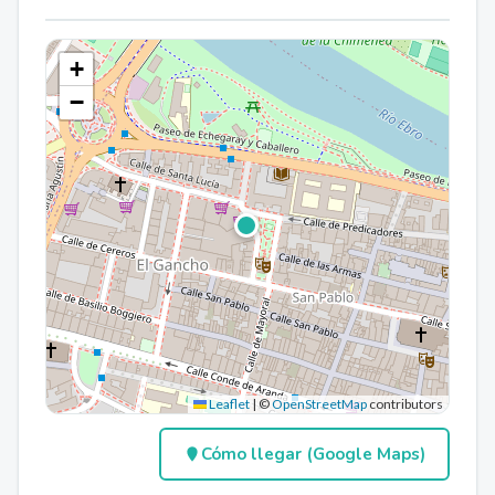
+
−
Leaflet
|
©
OpenStreetMap
contributors
Cómo llegar (Google Maps)