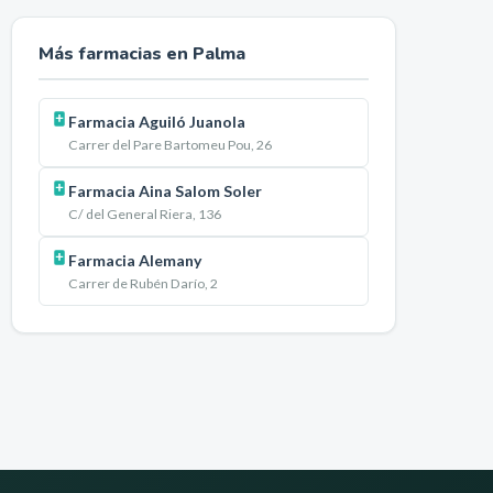
Más farmacias en
Palma
Farmacia Aguiló Juanola
Carrer del Pare Bartomeu Pou, 26
Farmacia Aina Salom Soler
C/ del General Riera, 136
Farmacia Alemany
Carrer de Rubén Darío, 2