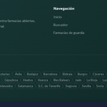
Navegación
Inicio
ntra farmacias abiertas,
Buscador
nal.
Farmacias de guardia
sturias
Ávila
Badajoz
Barcelona
Bizkaia
Burgos
Cáceres
Gipuzkoa
Huelva
Huesca
Illes Balears
Jaén
La Rioja
La
ntevedra
Salamanca
S.C. de Tenerife
Segovia
Sevilla
Soria