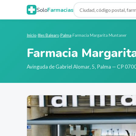
Solo
Farmacias
Inicio
›
Illes Balears
›
Palma
›
Farmacia Margarita Muntaner
Farmacia Margarit
Avinguda de Gabriel Alomar, 5
,
Palma
— CP 070