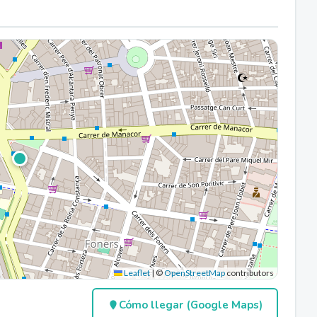
Leaflet
|
©
OpenStreetMap
contributors
Cómo llegar (Google Maps)