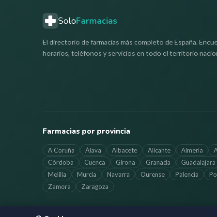
Solo
Farmacias
El directorio de farmacias más completo de España. Encue
horarios, teléfonos y servicios en todo el territorio nacio
Farmacias por provincia
A Coruña
Álava
Albacete
Alicante
Almería
A
Córdoba
Cuenca
Girona
Granada
Guadalajara
Melilla
Murcia
Navarra
Ourense
Palencia
Po
Zamora
Zaragoza