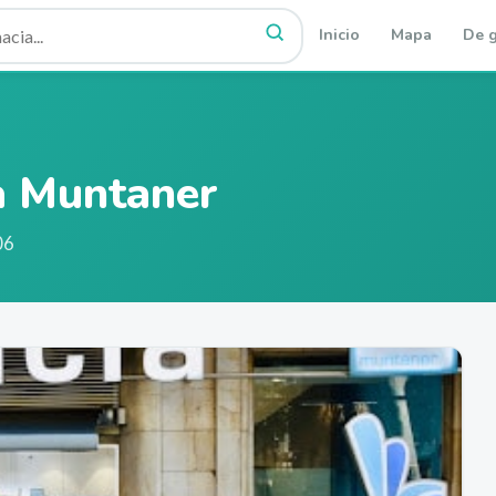
Inicio
Mapa
De g
a Muntaner
06