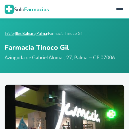
Solo
Farmacias
Inicio
›
Illes Balears
›
Palma
›
Farmacia Tinoco Gil
Farmacia Tinoco Gil
Avinguda de Gabriel Alomar, 27
,
Palma
— CP 07006