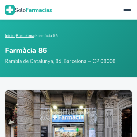
Solo
Farmacias
Inicio
›
Barcelona
›
Farmàcia 86
Farmàcia 86
Rambla de Catalunya, 86
,
Barcelona
— CP 08008