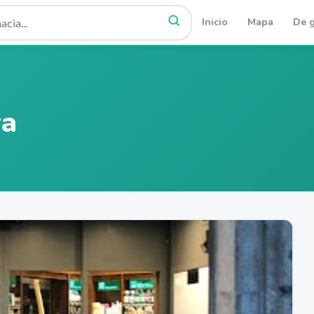
Inicio
Mapa
De g
ra