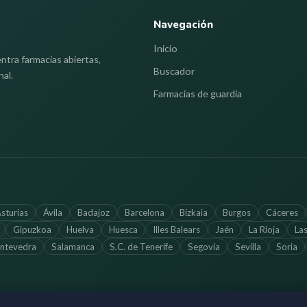
Navegación
Inicio
ntra farmacias abiertas,
Buscador
nal.
Farmacias de guardia
sturias
Ávila
Badajoz
Barcelona
Bizkaia
Burgos
Cáceres
Gipuzkoa
Huelva
Huesca
Illes Balears
Jaén
La Rioja
La
ntevedra
Salamanca
S.C. de Tenerife
Segovia
Sevilla
Soria