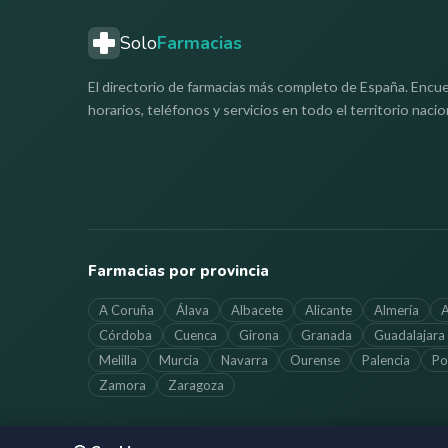
Solo
Farmacias
El directorio de farmacias más completo de España. Encue
horarios, teléfonos y servicios en todo el territorio nacio
Farmacias por provincia
A Coruña
Álava
Albacete
Alicante
Almería
A
Córdoba
Cuenca
Girona
Granada
Guadalajara
Melilla
Murcia
Navarra
Ourense
Palencia
Po
Zamora
Zaragoza